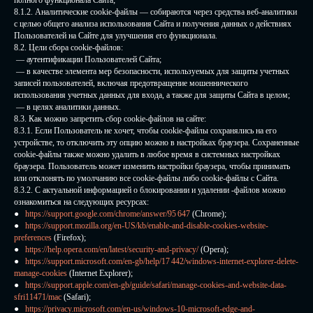
полного функционала Сайта;
8.1.2. Аналитические cookie-файлы — собираются через средства веб-аналитики
с целью общего анализа использования Сайта и получения данных о действиях
Пользователей на Сайте для улучшения его функционала.
8.2. Цели сбора cookie-файлов:
— аутентификации Пользователей Сайта;
— в качестве элемента мер безопасности, используемых для защиты учетных
записей пользователей, включая предотвращение мошеннического
использования учетных данных для входа, а также для защиты Сайта в целом;
— в целях аналитики данных.
8.3. Как можно запретить сбор cookie-файлов на сайте:
8.3.1. Если Пользователь не хочет, чтобы cookie-файлы сохранялись на его
устройстве, то отключить эту опцию можно в настройках браузера. Сохраненные
cookie-файлы также можно удалить в любое время в системных настройках
браузера. Пользователь может изменить настройки браузера, чтобы принимать
или отклонять по умолчанию все cookie-файлы либо cookie-файлы с Сайта.
8.3.2. С актуальной информацией о блокировании и удалении -файлов можно
ознакомиться на следующих ресурсах:
●
https://support.google.com/chrome/answer/95 647
(Chrome);
●
https://support.mozilla.org/en-US/kb/enable-and-disable-cookies-website-
preferences
(Firefox);
●
https://help.opera.com/en/latest/security-and-privacy/
(Opera);
●
https://support.microsoft.com/en-gb/help/17 442/windows-internet-explorer-delete-
manage-cookies
(Internet Explorer);
●
https://support.apple.com/en-gb/guide/safari/manage-cookies-and-website-data-
sfri11471/mac
(Safari);
●
https://privacy.microsoft.com/en-us/windows-10-microsoft-edge-and-