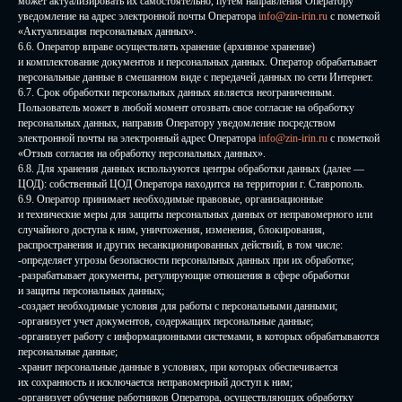
может актуализировать их самостоятельно, путем направления Оператору
уведомление на адрес электронной почты Оператора
info@zin-irin.ru
с пометкой
«Актуализация персональных данных».
6.6. Оператор вправе осуществлять хранение (архивное хранение)
и комплектование документов и персональных данных. Оператор обрабатывает
персональные данные в смешанном виде с передачей данных по сети Интернет.
6.7. Срок обработки персональных данных является неограниченным.
Пользователь может в любой момент отозвать свое согласие на обработку
персональных данных, направив Оператору уведомление посредством
электронной почты на электронный адрес Оператора
info@zin-irin.ru
с пометкой
«Отзыв согласия на обработку персональных данных».
6.8. Для хранения данных используются центры обработки данных (далее —
ЦОД): собственный ЦОД Оператора находится на территории г. Ставрополь.
6.9. Оператор принимает необходимые правовые, организационные
и технические меры для защиты персональных данных от неправомерного или
случайного доступа к ним, уничтожения, изменения, блокирования,
распространения и других несанкционированных действий, в том числе:
-определяет угрозы безопасности персональных данных при их обработке;
-разрабатывает документы, регулирующие отношения в сфере обработки
и защиты персональных данных;
-создает необходимые условия для работы с персональными данными;
-организует учет документов, содержащих персональные данные;
-организует работу с информационными системами, в которых обрабатываются
персональные данные;
-хранит персональные данные в условиях, при которых обеспечивается
их сохранность и исключается неправомерный доступ к ним;
-организует обучение работников Оператора, осуществляющих обработку