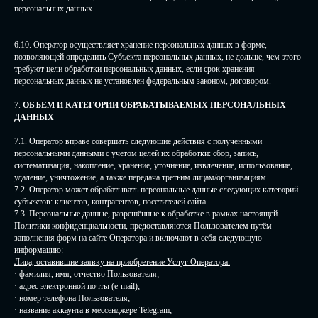
персональных данных.
6.10. Оператор осуществляет хранение персональных данных в форме,
позволяющей определить Субъекта персональных данных, не дольше, чем этого
требуют цели обработки персональных данных, если срок хранения
персональных данных не установлен федеральным законом, договором.
7.
ОБЪЕМ И КАТЕГОРИИ ОБРАБАТЫВАЕМЫХ ПЕРСОНАЛЬНЫХ
ДАННЫХ
7.1. Оператор вправе совершать следующие действия с полученными
персональными данными с учетом целей их обработки: сбор, запись,
систематизация, накопление, хранение, уточнение, извлечение, использование,
удаление, уничтожение, а также передача третьим лицам/организациям.
7.2. Оператор может обрабатывать персональные данные следующих категорий
субъектов: клиентов, контрагентов, посетителей сайта.
7.3. Персональные данные, разрешённые к обработке в рамках настоящей
Политики конфиденциальности, предоставляются Пользователем путём
заполнения форм на сайте Оператора и включают в себя следующую
информацию:
Лица, оставившие заявку на приобретение Услуг Оператора:
· фамилия, имя, отчество Пользователя;
· адрес электронной почты (e-mail);
· номер телефона Пользователя;
· название аккаунта в мессенджере Telegram;